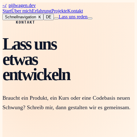
pijlwagen.dev
~/
Start
Über mich
Erfahrung
Projekte
Kontakt
Lass uns reden
Schnellnavigation
K
DE
KONTAKT
Lass uns
etwas
entwickeln
Braucht ein Produkt, ein Kurs oder eine Codebasis neuen
Schwung? Schreib mir, dann gestalten wir es gemeinsam.