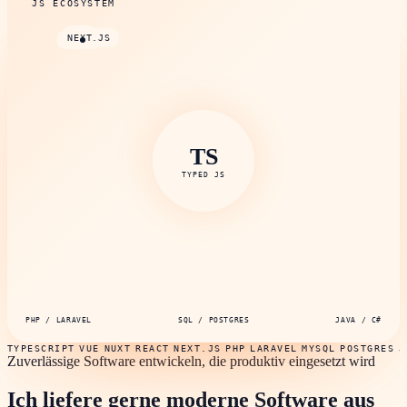
JS ECOSYSTEM
VUE
NEXT.JS
NUXT
REACT
TS
TYPED JS
PHP / LARAVEL
SQL / POSTGRES
JAVA / C#
TYPESCRIPT
VUE
NUXT
REACT
NEXT.JS
PHP
LARAVEL
MYSQL
POSTGRES
J
Zuverlässige Software entwickeln, die produktiv eingesetzt wird
Ich liefere gerne moderne Software aus