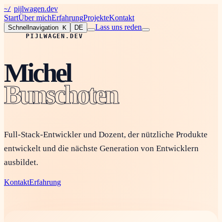
pijlwagen.dev
~/
Start
Über mich
Erfahrung
Projekte
Kontakt
Lass uns reden
Schnellnavigation
K
DE
PIJLWAGEN.DEV
Michel
Bunschoten
Full-Stack-Entwickler und Dozent, der nützliche Produkte
entwickelt und die nächste Generation von Entwicklern
ausbildet.
Kontakt
Erfahrung