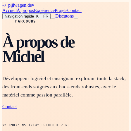
pijlwagen.dev
~/
Accueil
À propos
Expérience
Projets
Contact
Discutons
Navigation rapide
K
FR
PARCOURS
À propos de
Michel
Développeur logiciel et enseignant explorant toute la stack,
des front-ends soignés aux back-ends robustes, avec le
matériel comme passion parallèle.
Contact
52.0907° N
5.1214° E
UTRECHT / NL